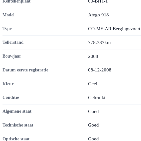
60-BHT-1
Kentekenplaat
Atego 918
Model
CO-ME-AR Bergingsvoertui
Type
778.787km
Tellerstand
2008
Bouwjaar
08-12-2008
Datum eerste registratie
Geel
Kleur
Gebruikt
Conditie
Goed
Algemene staat
Goed
Technische staat
Goed
Optische staat