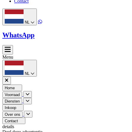
Contact
NL
WhatsApp
Menu
NL
Home
Voorraad
Diensten
Inkoop
Over ons
Contact
details
Deel deze advertentie