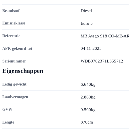
Diesel
Brandstof
Euro 5
Emissieklasse
MB Atego 918 CO-ME-A
Referentie
04-11-2025
APK gekeurd tot
WDB9702371L355712
Serienummer
Eigenschappen
6.640kg
Ledig gewicht
2.860kg
Laadvermogen
9.500kg
GVW
870cm
Lengte