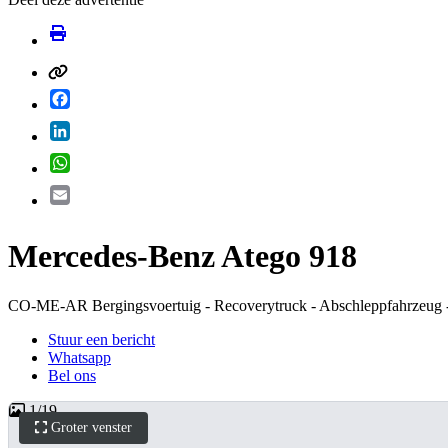
Facebook
LinkedIn
WhatsApp
Email
Mercedes-Benz Atego 918
CO-ME-AR Bergingsvoertuig - Recoverytruck - Abschleppfahrzeug
Stuur een bericht
Whatsapp
Bel ons
1
/
19
Groter venster