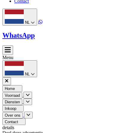
Contact
NL
WhatsApp
Menu
NL
Home
Voorraad
Diensten
Inkoop
Over ons
Contact
details
Deel deze advertentie