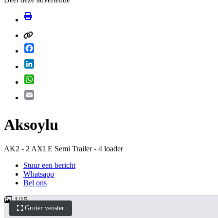
Facebook
LinkedIn
WhatsApp
Email
Aksoylu
AK2 - 2 AXLE Semi Trailer - 4 loader
Stuur een bericht
Whatsapp
Bel ons
1
/
15
Groter venster